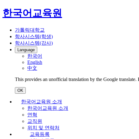
한국어교육원
가톨릭대학교
학사시스템(학생)
학사시스템(강사)
Language
한국어
English
中文
This provides an unofficial translation by the Google translate.
OK
한국어교육원 소개
한국어교육원 소개
연혁
교직원
위치 및 연락처
교육등록