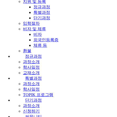
지원 및 등록
정규과정
특별과정
단기과정
입학절차
비자 및 체류
비자
외국인등록증
체류 등
환불
정규과정
과정소개
학사일정
교재소개
특별과정
과정소개
학사일정
TOPIK 프로그램
단기과정
과정소개
신청하기
커뮤니티