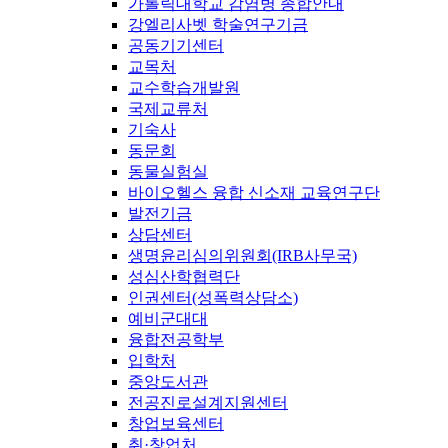
가톨릭대학교 감염병 종합안내
강엘리사벳 학술연구기금
공동기기센터
교목처
교수학습개발원
국제교류처
기숙사
동문회
동물실험실
바이오헬스 융합 신소재 교육연구단
발전기금
상담센터
생명윤리심의위원회(IRB사무국)
성심산학협력단
인권센터(성폭력상담소)
예비군대대
융합전공학부
입학처
중앙도서관
전공진로설계지원센터
창업보육센터
취·창업처