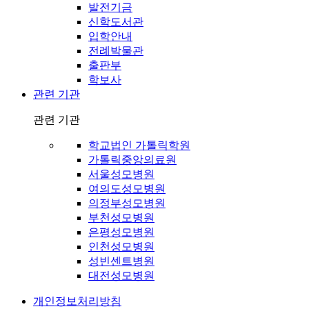
발전기금
신학도서관
입학안내
전례박물관
출판부
학보사
관련 기관
관련 기관
학교법인 가톨릭학원
가톨릭중앙의료원
서울성모병원
여의도성모병원
의정부성모병원
부천성모병원
은평성모병원
인천성모병원
성빈센트병원
대전성모병원
개인정보처리방침