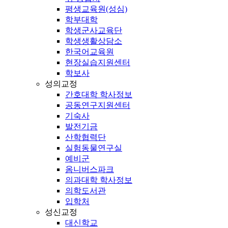
평생교육원(성심)
학부대학
학생군사교육단
학생생활상담소
한국어교육원
현장실습지원센터
학보사
성의교정
간호대학 학사정보
공동연구지원센터
기숙사
발전기금
산학협력단
실험동물연구실
예비군
옴니버스파크
의과대학 학사정보
의학도서관
입학처
성신교정
대신학교