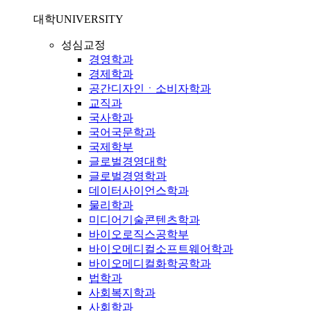
대학
UNIVERSITY
성심교정
경영학과
경제학과
공간디자인ㆍ소비자학과
교직과
국사학과
국어국문학과
국제학부
글로벌경영대학
글로벌경영학과
데이터사이언스학과
물리학과
미디어기술콘텐츠학과
바이오로직스공학부
바이오메디컬소프트웨어학과
바이오메디컬화학공학과
법학과
사회복지학과
사회학과