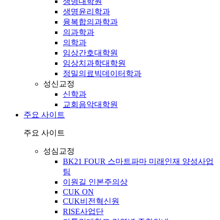
생명대학원
생명윤리학과
융복합의과학과
의과학과
의학과
임상간호대학원
임상치과학대학원
정밀의료빅데이터학과
성신교정
신학과
교회음악대학원
주요 사이트
주요 사이트
성심교정
BK21 FOUR 스마트파마 미래인재 양성사업
팀
이원길 인본주의상
CUK ON
CUK비전혁신원
RISE사업단