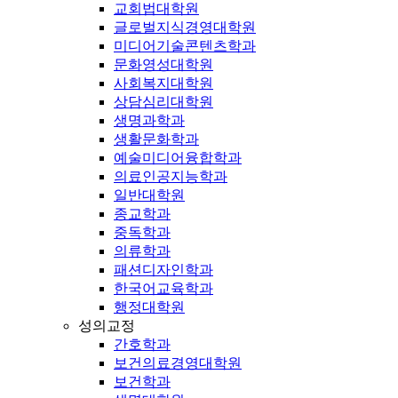
교회법대학원
글로벌지식경영대학원
미디어기술콘텐츠학과
문화영성대학원
사회복지대학원
상담심리대학원
생명과학과
생활문화학과
예술미디어융합학과
의료인공지능학과
일반대학원
종교학과
중독학과
의류학과
패션디자인학과
한국어교육학과
행정대학원
성의교정
간호학과
보건의료경영대학원
보건학과