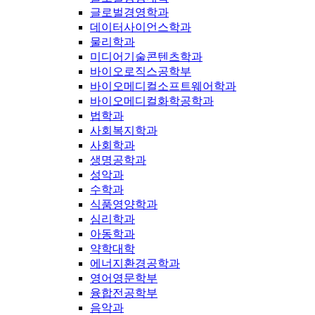
글로벌경영학과
데이터사이언스학과
물리학과
미디어기술콘텐츠학과
바이오로직스공학부
바이오메디컬소프트웨어학과
바이오메디컬화학공학과
법학과
사회복지학과
사회학과
생명공학과
성악과
수학과
식품영양학과
심리학과
아동학과
약학대학
에너지환경공학과
영어영문학부
융합전공학부
음악과