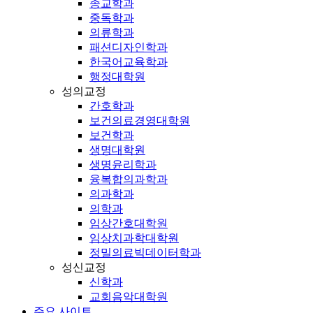
종교학과
중독학과
의류학과
패션디자인학과
한국어교육학과
행정대학원
성의교정
간호학과
보건의료경영대학원
보건학과
생명대학원
생명윤리학과
융복합의과학과
의과학과
의학과
임상간호대학원
임상치과학대학원
정밀의료빅데이터학과
성신교정
신학과
교회음악대학원
주요 사이트