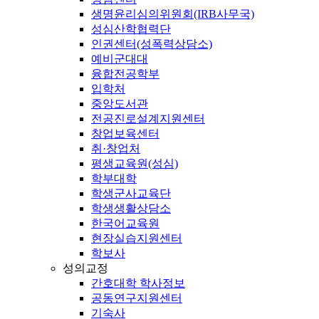
생명윤리심의위원회(IRB사무국)
성심산학협력단
인권센터(성폭력상담소)
예비군대대
융합전공학부
입학처
중앙도서관
전공진로설계지원센터
창업보육센터
취·창업처
평생교육원(성심)
학부대학
학생군사교육단
학생생활상담소
한국어교육원
현장실습지원센터
학보사
성의교정
간호대학 학사정보
공동연구지원센터
기숙사