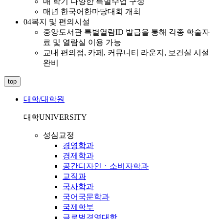
매 학기 다양한 특별수업 구성
매년 한국어한마당대회 개최
04
복지 및 편의시설
중앙도서관 특별열람ID 발급을 통해 각종 학술자
료 및 열람실 이용 가능
교내 편의점, 카페, 커뮤니티 라운지, 보건실 시설
완비
top
대학/대학원
대학
UNIVERSITY
성심교정
경영학과
경제학과
공간디자인ㆍ소비자학과
교직과
국사학과
국어국문학과
국제학부
글로벌경영대학