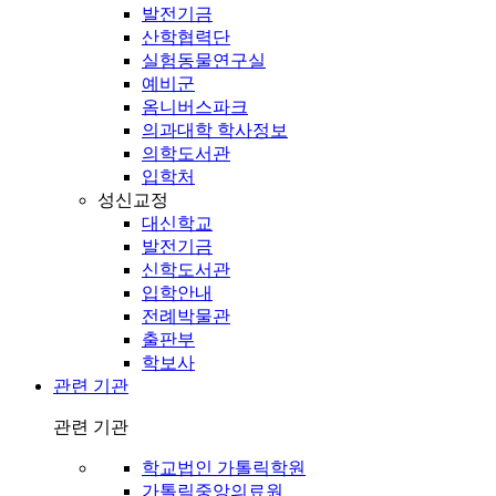
발전기금
산학협력단
실험동물연구실
예비군
옴니버스파크
의과대학 학사정보
의학도서관
입학처
성신교정
대신학교
발전기금
신학도서관
입학안내
전례박물관
출판부
학보사
관련 기관
관련 기관
학교법인 가톨릭학원
가톨릭중앙의료원