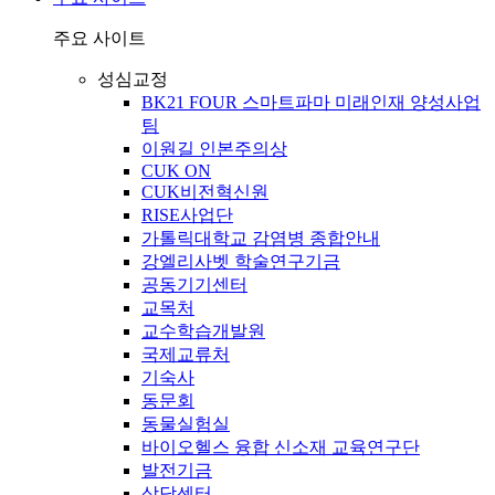
주요 사이트
성심교정
BK21 FOUR 스마트파마 미래인재 양성사업
팀
이원길 인본주의상
CUK ON
CUK비전혁신원
RISE사업단
가톨릭대학교 감염병 종합안내
강엘리사벳 학술연구기금
공동기기센터
교목처
교수학습개발원
국제교류처
기숙사
동문회
동물실험실
바이오헬스 융합 신소재 교육연구단
발전기금
상담센터