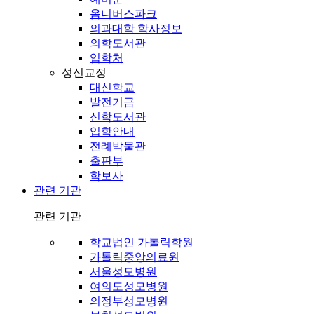
옴니버스파크
의과대학 학사정보
의학도서관
입학처
성신교정
대신학교
발전기금
신학도서관
입학안내
전례박물관
출판부
학보사
관련 기관
관련 기관
학교법인 가톨릭학원
가톨릭중앙의료원
서울성모병원
여의도성모병원
의정부성모병원