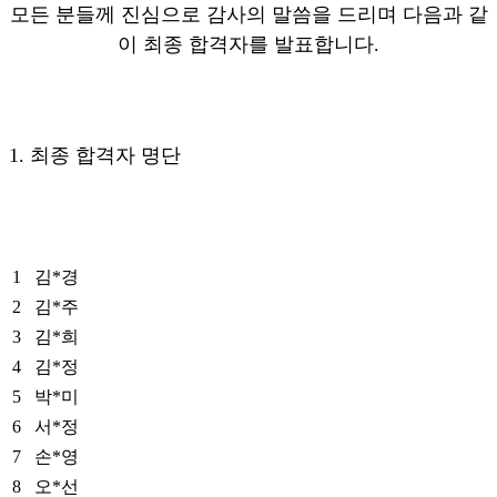
모든 분들께 진심으로 감사의 말씀을 드리며 다음과 같
이 최종 합격자를 발표합니다.
1. 최종 합격자 명단
1
김*경
2
김*주
3
김*희
4
김*정
5
박*미
6
서*정
7
손*영
8
오*선