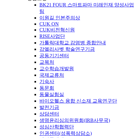
BK21 FOUR 스마트파마 미래인재 양성사업
팀
이원길 인본주의상
CUK ON
CUK비전혁신원
RISE사업단
가톨릭대학교 감염병 종합안내
강엘리사벳 학술연구기금
공동기기센터
교목처
교수학습개발원
국제교류처
기숙사
동문회
동물실험실
바이오헬스 융합 신소재 교육연구단
발전기금
상담센터
생명윤리심의위원회(IRB사무국)
성심산학협력단
인권센터(성폭력상담소)