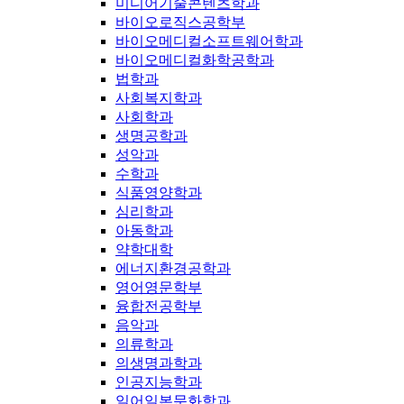
미디어기술콘텐츠학과
바이오로직스공학부
바이오메디컬소프트웨어학과
바이오메디컬화학공학과
법학과
사회복지학과
사회학과
생명공학과
성악과
수학과
식품영양학과
심리학과
아동학과
약학대학
에너지환경공학과
영어영문학부
융합전공학부
음악과
의류학과
의생명과학과
인공지능학과
일어일본문화학과