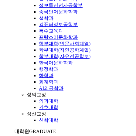
정보통신전자공학부
중국언어문화학과
철학과
컴퓨터정보공학부
특수교육과
프랑스어문화학과
학부대학(인문사회계열)
학부대학(자연공학계열)
학부대학(자유전공학부)
한국어문화학과
행정학과
화학과
회계학과
AI의공학과
성의교정
의과대학
간호대학
성신교정
신학대학
대학원
GRADUATE