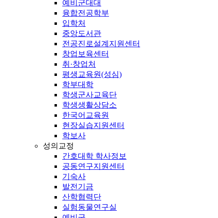
예비군대대
융합전공학부
입학처
중앙도서관
전공진로설계지원센터
창업보육센터
취·창업처
평생교육원(성심)
학부대학
학생군사교육단
학생생활상담소
한국어교육원
현장실습지원센터
학보사
성의교정
간호대학 학사정보
공동연구지원센터
기숙사
발전기금
산학협력단
실험동물연구실
예비군