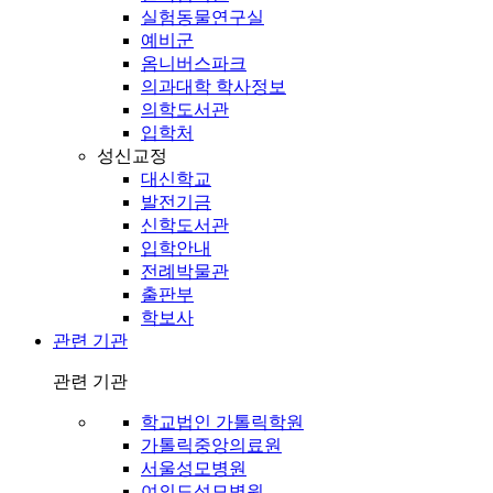
실험동물연구실
예비군
옴니버스파크
의과대학 학사정보
의학도서관
입학처
성신교정
대신학교
발전기금
신학도서관
입학안내
전례박물관
출판부
학보사
관련 기관
관련 기관
학교법인 가톨릭학원
가톨릭중앙의료원
서울성모병원
여의도성모병원