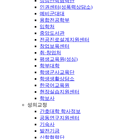
성심산학협력단
인권센터(성폭력상담소)
예비군대대
융합전공학부
입학처
중앙도서관
전공진로설계지원센터
창업보육센터
취·창업처
평생교육원(성심)
학부대학
학생군사교육단
학생생활상담소
한국어교육원
현장실습지원센터
학보사
성의교정
간호대학 학사정보
공동연구지원센터
기숙사
발전기금
산학협력단