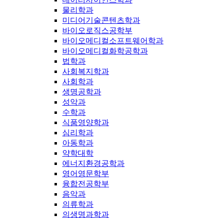
물리학과
미디어기술콘텐츠학과
바이오로직스공학부
바이오메디컬소프트웨어학과
바이오메디컬화학공학과
법학과
사회복지학과
사회학과
생명공학과
성악과
수학과
식품영양학과
심리학과
아동학과
약학대학
에너지환경공학과
영어영문학부
융합전공학부
음악과
의류학과
의생명과학과