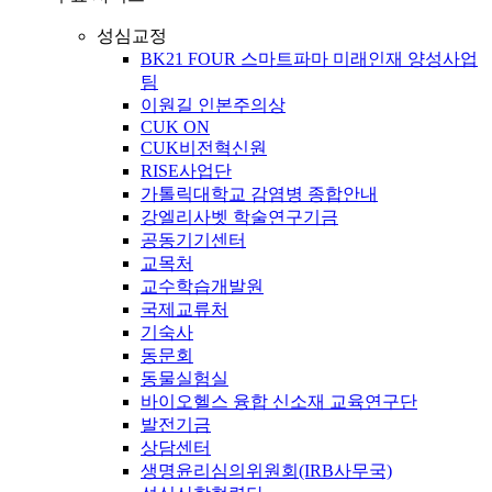
성심교정
BK21 FOUR 스마트파마 미래인재 양성사업
팀
이원길 인본주의상
CUK ON
CUK비전혁신원
RISE사업단
가톨릭대학교 감염병 종합안내
강엘리사벳 학술연구기금
공동기기센터
교목처
교수학습개발원
국제교류처
기숙사
동문회
동물실험실
바이오헬스 융합 신소재 교육연구단
발전기금
상담센터
생명윤리심의위원회(IRB사무국)