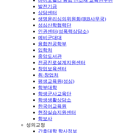
바이오헬스 융합 신소재 교육연구단
발전기금
상담센터
생명윤리심의위원회(IRB사무국)
성심산학협력단
인권센터(성폭력상담소)
예비군대대
융합전공학부
입학처
중앙도서관
전공진로설계지원센터
창업보육센터
취·창업처
평생교육원(성심)
학부대학
학생군사교육단
학생생활상담소
한국어교육원
현장실습지원센터
학보사
성의교정
간호대학 학사정보