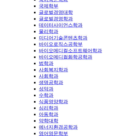
국제학부
글로벌경영대학
글로벌경영학과
데이터사이언스학과
물리학과
미디어기술콘텐츠학과
바이오로직스공학부
바이오메디컬소프트웨어학과
바이오메디컬화학공학과
법학과
사회복지학과
사회학과
생명공학과
성악과
수학과
식품영양학과
심리학과
아동학과
약학대학
에너지환경공학과
영어영문학부