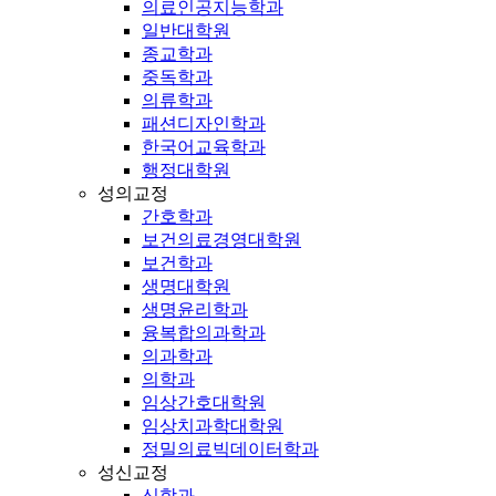
의료인공지능학과
일반대학원
종교학과
중독학과
의류학과
패션디자인학과
한국어교육학과
행정대학원
성의교정
간호학과
보건의료경영대학원
보건학과
생명대학원
생명윤리학과
융복합의과학과
의과학과
의학과
임상간호대학원
임상치과학대학원
정밀의료빅데이터학과
성신교정
신학과