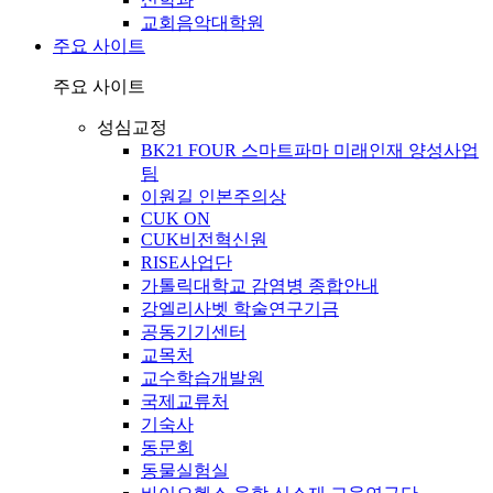
교회음악대학원
주요 사이트
주요 사이트
성심교정
BK21 FOUR 스마트파마 미래인재 양성사업
팀
이원길 인본주의상
CUK ON
CUK비전혁신원
RISE사업단
가톨릭대학교 감염병 종합안내
강엘리사벳 학술연구기금
공동기기센터
교목처
교수학습개발원
국제교류처
기숙사
동문회
동물실험실