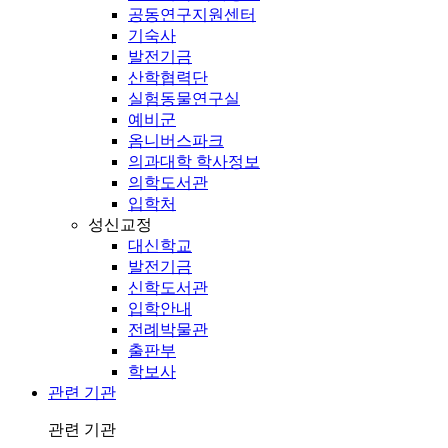
공동연구지원센터
기숙사
발전기금
산학협력단
실험동물연구실
예비군
옴니버스파크
의과대학 학사정보
의학도서관
입학처
성신교정
대신학교
발전기금
신학도서관
입학안내
전례박물관
출판부
학보사
관련 기관
관련 기관