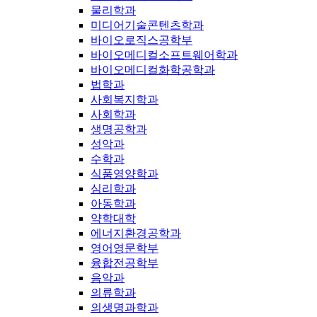
물리학과
미디어기술콘텐츠학과
바이오로직스공학부
바이오메디컬소프트웨어학과
바이오메디컬화학공학과
법학과
사회복지학과
사회학과
생명공학과
성악과
수학과
식품영양학과
심리학과
아동학과
약학대학
에너지환경공학과
영어영문학부
융합전공학부
음악과
의류학과
의생명과학과