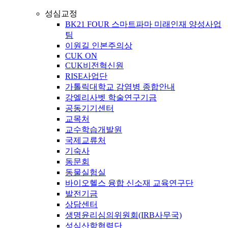
성심교정
BK21 FOUR 스마트파마 미래인재 양성사업
팀
이원길 인본주의상
CUK ON
CUK비전혁신원
RISE사업단
가톨릭대학교 감염병 종합안내
강엘리사벳 학술연구기금
공동기기센터
교목처
교수학습개발원
국제교류처
기숙사
동문회
동물실험실
바이오헬스 융합 신소재 교육연구단
발전기금
상담센터
생명윤리심의위원회(IRB사무국)
성심산학협력단