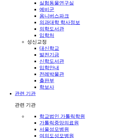
실험동물연구실
예비군
옴니버스파크
의과대학 학사정보
의학도서관
입학처
성신교정
대신학교
발전기금
신학도서관
입학안내
전례박물관
출판부
학보사
관련 기관
관련 기관
학교법인 가톨릭학원
가톨릭중앙의료원
서울성모병원
여의도성모병원