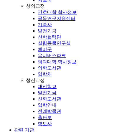
성의교정
간호대학 학사정보
공동연구지원센터
기숙사
발전기금
산학협력단
실험동물연구실
예비군
옴니버스파크
의과대학 학사정보
의학도서관
입학처
성신교정
대신학교
발전기금
신학도서관
입학안내
전례박물관
출판부
학보사
관련 기관