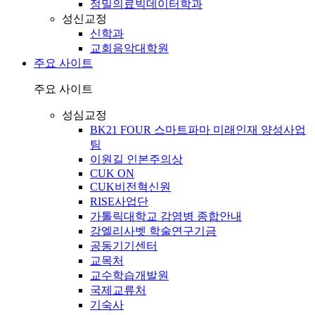
정밀의료빅데이터학과
성신교정
신학과
교회음악대학원
주요 사이트
주요 사이트
성심교정
BK21 FOUR 스마트파마 미래인재 양성사업
팀
이원길 인본주의상
CUK ON
CUK비전혁신원
RISE사업단
가톨릭대학교 감염병 종합안내
강엘리사벳 학술연구기금
공동기기센터
교목처
교수학습개발원
국제교류처
기숙사