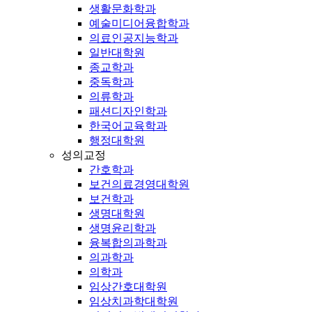
생활문화학과
예술미디어융합학과
의료인공지능학과
일반대학원
종교학과
중독학과
의류학과
패션디자인학과
한국어교육학과
행정대학원
성의교정
간호학과
보건의료경영대학원
보건학과
생명대학원
생명윤리학과
융복합의과학과
의과학과
의학과
임상간호대학원
임상치과학대학원