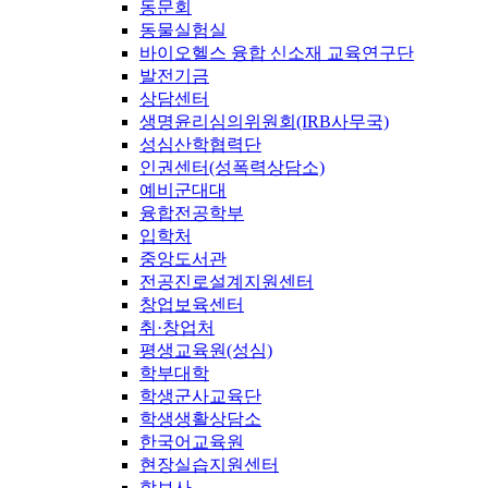
동문회
동물실험실
바이오헬스 융합 신소재 교육연구단
발전기금
상담센터
생명윤리심의위원회(IRB사무국)
성심산학협력단
인권센터(성폭력상담소)
예비군대대
융합전공학부
입학처
중앙도서관
전공진로설계지원센터
창업보육센터
취·창업처
평생교육원(성심)
학부대학
학생군사교육단
학생생활상담소
한국어교육원
현장실습지원센터
학보사