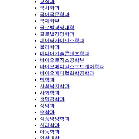
교직과
국사학과
국어국문학과
국제학부
글로벌경영대학
글로벌경영학과
데이터사이언스학과
물리학과
미디어기술콘텐츠학과
바이오로직스공학부
바이오메디컬소프트웨어학과
바이오메디컬화학공학과
법학과
사회복지학과
사회학과
생명공학과
성악과
수학과
식품영양학과
심리학과
아동학과
약학대학