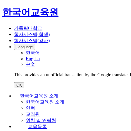
한국어교육원
가톨릭대학교
학사시스템(학생)
학사시스템(강사)
Language
한국어
English
中文
This provides an unofficial translation by the Google translate.
OK
한국어교육원 소개
한국어교육원 소개
연혁
교직원
위치 및 연락처
교육등록