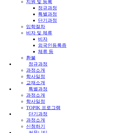
지원 및 등록
정규과정
특별과정
단기과정
입학절차
비자 및 체류
비자
외국인등록증
체류 등
환불
정규과정
과정소개
학사일정
교재소개
특별과정
과정소개
학사일정
TOPIK 프로그램
단기과정
과정소개
신청하기
커뮤니티