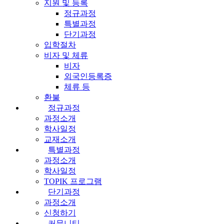
지원 및 등록
정규과정
특별과정
단기과정
입학절차
비자 및 체류
비자
외국인등록증
체류 등
환불
정규과정
과정소개
학사일정
교재소개
특별과정
과정소개
학사일정
TOPIK 프로그램
단기과정
과정소개
신청하기
커뮤니티