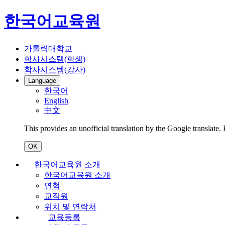
한국어교육원
가톨릭대학교
학사시스템(학생)
학사시스템(강사)
Language
한국어
English
中文
This provides an unofficial translation by the Google translate.
OK
한국어교육원 소개
한국어교육원 소개
연혁
교직원
위치 및 연락처
교육등록