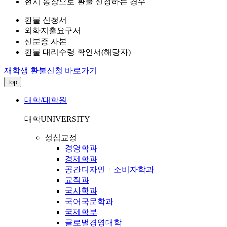
현지 통장으로 환불 신청하는 경우
환불 신청서
외화지출요구서
신분증 사본
환불 대리수령 확인서(해당자)
재학생 환불신청 바로가기
top
대학/대학원
대학
UNIVERSITY
성심교정
경영학과
경제학과
공간디자인ㆍ소비자학과
교직과
국사학과
국어국문학과
국제학부
글로벌경영대학