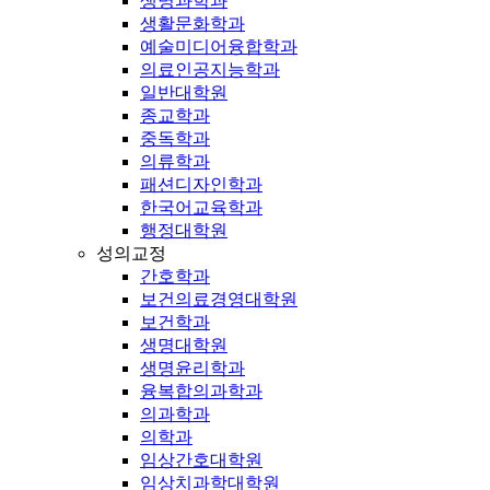
생명과학과
생활문화학과
예술미디어융합학과
의료인공지능학과
일반대학원
종교학과
중독학과
의류학과
패션디자인학과
한국어교육학과
행정대학원
성의교정
간호학과
보건의료경영대학원
보건학과
생명대학원
생명윤리학과
융복합의과학과
의과학과
의학과
임상간호대학원
임상치과학대학원