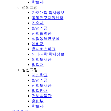
학보사
성의교정
간호대학 학사정보
공동연구지원센터
기숙사
발전기금
산학협력단
실험동물연구실
예비군
옴니버스파크
의과대학 학사정보
의학도서관
입학처
성신교정
대신학교
발전기금
신학도서관
입학안내
전례박물관
출판부
학보사