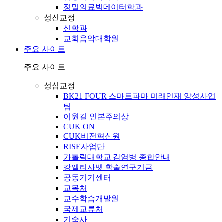
정밀의료빅데이터학과
성신교정
신학과
교회음악대학원
주요 사이트
주요 사이트
성심교정
BK21 FOUR 스마트파마 미래인재 양성사업
팀
이원길 인본주의상
CUK ON
CUK비전혁신원
RISE사업단
가톨릭대학교 감염병 종합안내
강엘리사벳 학술연구기금
공동기기센터
교목처
교수학습개발원
국제교류처
기숙사