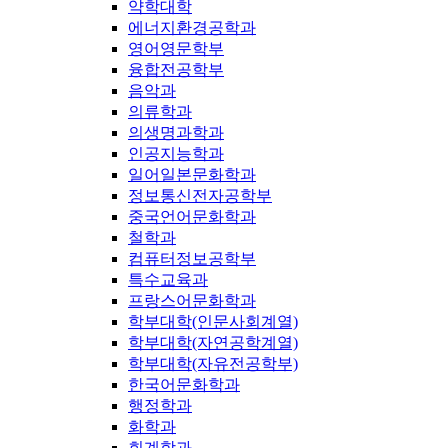
약학대학
에너지환경공학과
영어영문학부
융합전공학부
음악과
의류학과
의생명과학과
인공지능학과
일어일본문화학과
정보통신전자공학부
중국언어문화학과
철학과
컴퓨터정보공학부
특수교육과
프랑스어문화학과
학부대학(인문사회계열)
학부대학(자연공학계열)
학부대학(자유전공학부)
한국어문화학과
행정학과
화학과
회계학과