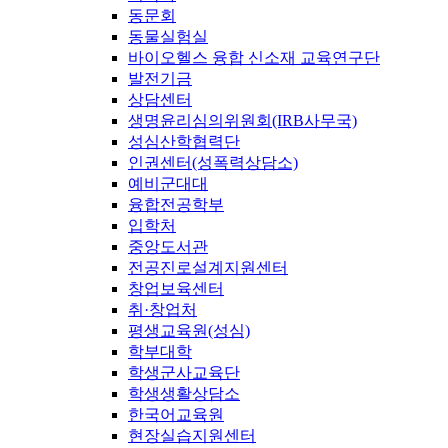
동문회
동물실험실
바이오헬스 융합 신소재 교육연구단
발전기금
상담센터
생명윤리심의위원회(IRB사무국)
성심산학협력단
인권센터(성폭력상담소)
예비군대대
융합전공학부
입학처
중앙도서관
전공진로설계지원센터
창업보육센터
취·창업처
평생교육원(성심)
학부대학
학생군사교육단
학생생활상담소
한국어교육원
현장실습지원센터